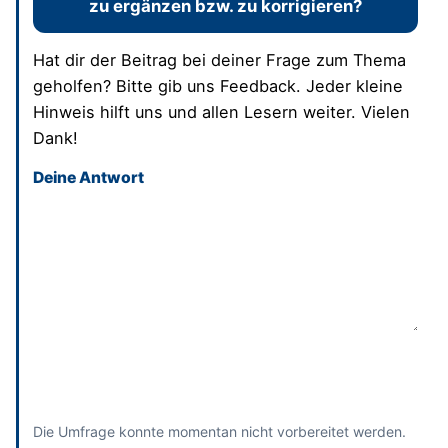
zu ergänzen bzw. zu korrigieren?
Hat dir der Beitrag bei deiner Frage zum Thema
geholfen? Bitte gib uns Feedback. Jeder kleine
Hinweis hilft uns und allen Lesern weiter. Vielen
Dank!
Deine Antwort
Dieses Feld bitte leer lassen
Absenden
und bisherige Antworten ansehen
Die Umfrage konnte momentan nicht vorbereitet werden.