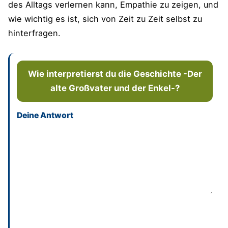
des Alltags verlernen kann, Empathie zu zeigen, und
wie wichtig es ist, sich von Zeit zu Zeit selbst zu
hinterfragen.
Wie interpretierst du die Geschichte -Der
alte Großvater und der Enkel-?
Deine Antwort
Dieses Feld bitte leer lassen
Absenden
und bisherige Antworten ansehen