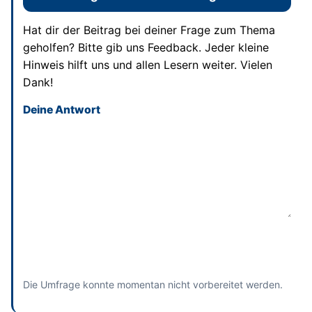
Hat dir der Beitrag bei deiner Frage zum Thema
geholfen? Bitte gib uns Feedback. Jeder kleine
Hinweis hilft uns und allen Lesern weiter. Vielen
Dank!
Deine Antwort
Dieses Feld bitte leer lassen
Absenden
und bisherige Antworten ansehen
Die Umfrage konnte momentan nicht vorbereitet werden.