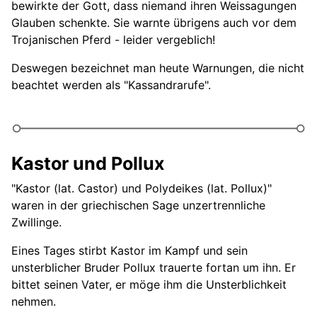
bewirkte der Gott, dass niemand ihren Weissagungen
Mücken seihen und Kamele verschlucken
Glauben schenkte. Sie warnte übrigens auch vor dem
Mufti
Trojanischen Pferd - leider vergeblich!
Mulus mulum
Deswegen bezeichnet man heute Warnungen, die nicht
beachtet werden als "Kassandrarufe".
Mummenschanz treiben
Artikel und Zitate zum Thema Wortschatz
Kannst du einen Wortschatz ergänzen?
Kastor und Pollux
Wortschatz-Beispiele K bis M im Detail
"Kastor (lat. Castor) und Polydeikes (lat. Pollux)"
waren in der griechischen Sage unzertrennliche
Zwillinge.
Eines Tages stirbt Kastor im Kampf und sein
unsterblicher Bruder Pollux trauerte fortan um ihn. Er
bittet seinen Vater, er möge ihm die Unsterblichkeit
nehmen.