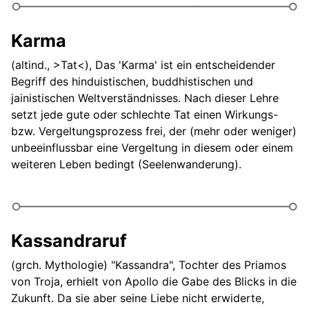
Mein lieber Scholli
Karma
Mein Name ist Hase, ich weiß von nichts
(altind., >Tat<), Das 'Karma' ist ein entscheidender
Begriff des hinduistischen, buddhistischen und
Mentor
jainistischen Weltverständnisses. Nach dieser Lehre
Metapher
setzt jede gute oder schlechte Tat einen Wirkungs-
bzw. Vergeltungsprozess frei, der (mehr oder weniger)
Metaphysik
unbeeinflussbar eine Vergeltung in diesem oder einem
weiteren Leben bedingt (Seelenwanderung).
Methusalem
Metzgersgang
Milchmädchenrechnung
Kassandraruf
Mnemonik bzw. Mnemosyne
(grch. Mythologie) "Kassandra", Tochter des Priamos
von Troja, erhielt von Apollo die Gabe des Blicks in die
Modus vivendi
Zukunft. Da sie aber seine Liebe nicht erwiderte,