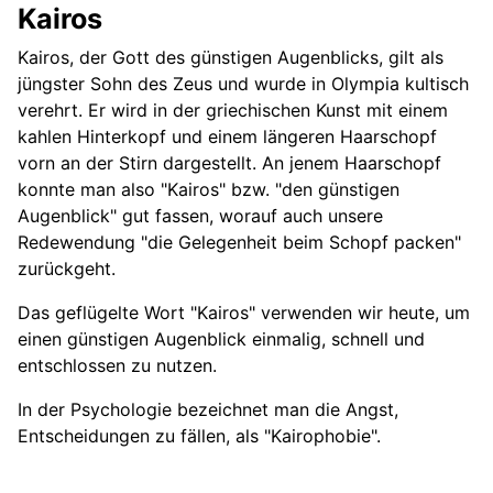
Kairos
Le roi est mort ...
Kairos, der Gott des günstigen Augenblicks, gilt als
Leben wie Gott in Frankreich
jüngster Sohn des Zeus und wurde in Olympia kultisch
verehrt. Er wird in der griechischen Kunst mit einem
Lehrgeld zahlen
kahlen Hinterkopf und einem längeren Haarschopf
vorn an der Stirn dargestellt. An jenem Haarschopf
Leitfaden
konnte man also "Kairos" bzw. "den günstigen
Augenblick" gut fassen, worauf auch unsere
Leviathan
Redewendung "die Gelegenheit beim Schopf packen"
Libido
zurückgeht.
Lockvogel
Das geflügelte Wort "Kairos" verwenden wir heute, um
einen günstigen Augenblick einmalig, schnell und
Lukullisch bzw. lukullisches Mahl
entschlossen zu nutzen.
Luzid
In der Psychologie bezeichnet man die Angst,
Entscheidungen zu fällen, als "Kairophobie".
Machiavellistisch handeln
Meditation (Wortbedeutung)