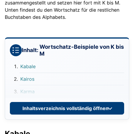
zusammengestellt und setzen hier fort mit K bis M.
Unten findest du den Wortschatz für die restlichen
Buchstaben des Alphabets.
Wortschatz-Beispiele von K bis
Inhalt:
M
Kabale
Kairos
Karma
Kassandraruf
Inhaltsverzeichnis vollständig öffnen
Kastor und Pollux
Kategorischer Imperativ
Kabale