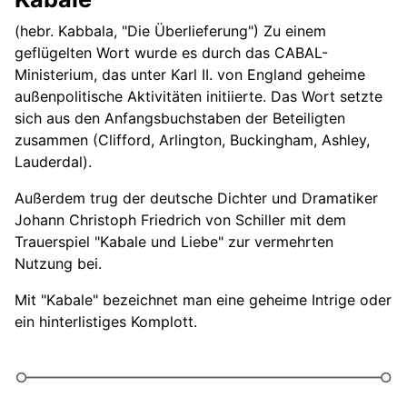
Katharsis
(hebr. Kabbala, "Die Überlieferung") Zu einem
geflügelten Wort wurde es durch das CABAL-
Kerberos
Ministerium, das unter Karl II. von England geheime
außenpolitische Aktivitäten initiierte. Das Wort setzte
Kind und Kegel
sich aus den Anfangsbuchstaben der Beteiligten
Klappern gehört zum Handwerk
zusammen (Clifford, Arlington, Buckingham, Ashley,
Lauderdal).
Kohärenz
Außerdem trug der deutsche Dichter und Dramatiker
Köpenickiade
Johann Christoph Friedrich von Schiller mit dem
Trauerspiel "Kabale und Liebe" zur vermehrten
Koscher
Nutzung bei.
Krethi und Plethi
Mit "Kabale" bezeichnet man eine geheime Intrige oder
ein hinterlistiges Komplott.
Krösus
Lakonisch
Larifari