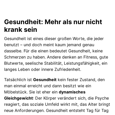
Ergänzungen und Fragen von dir
Quellen und fachliche Orientierung
Gesundheit: Mehr als nur nicht
Kleinere Anregungen für die Gesundheit
krank sein
Sportwechsel ausprobieren
Gesundheit ist eines dieser großen Worte, die jeder
Mal einfach nichts essen | Fastentag
benutzt – und doch meint kaum jemand genau
dasselbe. Für die einen bedeutet Gesundheit, keine
Besonde
Schmerzen zu haben. Andere denken an Fitness, gute
re
Blutwerte, seelische Stabilität, Leistungsfähigkeit, ein
Rezepte
langes Leben oder innere Zufriedenheit.
Trinke
Tatsächlich ist
Gesundheit
kein fester Zustand, den
Stilles
man einmal erreicht und dann besitzt wie ein
Wasser
Möbelstück. Sie ist eher ein
dynamisches
zwische
Gleichgewicht
: Der Körper verändert sich, die Psyche
n 15 Uhr
und 19
reagiert, das soziale Umfeld wirkt mit, das Alter bringt
Uhr.
neue Anforderungen. Gesundheit entsteht Tag für Tag