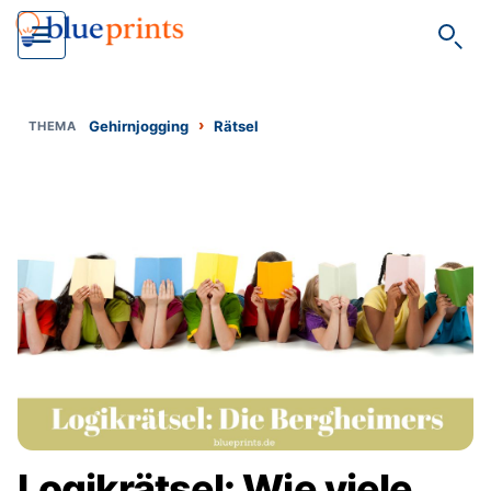
Such
›
Gehirnjogging
Rätsel
Logikrätsel: Wie viele