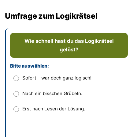
Umfrage zum Logikrätsel
Wie schnell hast du das Logikrätsel
gelöst?
Bitte auswählen:
Dieses Feld bitte leer lassen
Sofort – war doch ganz logisch!
Nach ein bisschen Grübeln.
Erst nach Lesen der Lösung.
Absenden
und bisherige Antworten ansehen