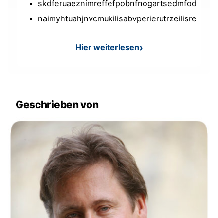
skdferuaeznimreffefpobnfnogartsedmfodonag
naimyhtuahjnvcmukilisabvperierutrzeilisretepig
Hier weiterlesen
: Aufgabe: Buchstabenwirrwa
Geschrieben von