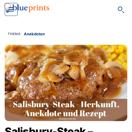
Such
Anekdoten
Salisbury-Steak –