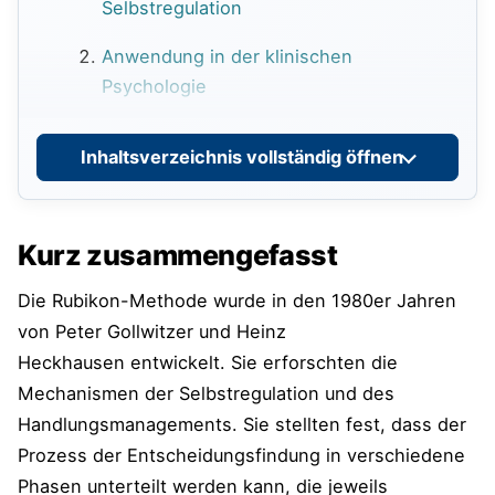
Selbstregulation
Anwendung in der klinischen
Psychologie
Bedeutung im Coaching und
Inhaltsverzeichnis vollständig öffnen
Management
Praktische Relevanz im Alltag
Kurz zusammengefasst
Anwendung der Rubikon-Methode und
Die Rubikon-Methode wurde in den 1980er Jahren
Werkzeuge
von Peter Gollwitzer und Heinz
Phase 1: Abwägen (Prädezisionale
Heckhausen entwickelt. Sie erforschten die
Phase)
Mechanismen der Selbstregulation und des
Phase 2: Entscheiden und Planen
Handlungsmanagements. Sie stellten fest, dass der
(Präaktionale Phase)
Prozess der Entscheidungsfindung in verschiedene
Phasen unterteilt werden kann, die jeweils