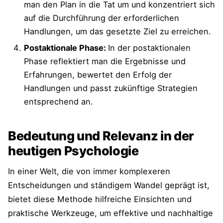
man den Plan in die Tat um und konzentriert sich
blueprints-Pareto-Tipp: Rubikon-Methode
auf die Durchführung der erforderlichen
Handlungen, um das gesetzte Ziel zu erreichen.
Umfrage zur Rubikon-Methode
Postaktionale Phase:
In der postaktionalen
Phase reflektiert man die Ergebnisse und
Video zur "Rubikon-Methode"
Erfahrungen, bewertet den Erfolg der
Video: Motivation und Volition - Das
Handlungen und passt zukünftige Strategien
Rubikonmodell der Handlungsphasen
entsprechend an.
Passende Artikel zum Thema "Ziele" auf
Bedeutung und Relevanz in der
blueprints
heutigen Psychologie
Passende Artikel zum Thema "Effizienter
arbeiten" auf blueprints
In einer Welt, die von immer komplexeren
Entscheidungen und ständigem Wandel geprägt ist,
bietet diese Methode hilfreiche Einsichten und
praktische Werkzeuge, um effektive und nachhaltige