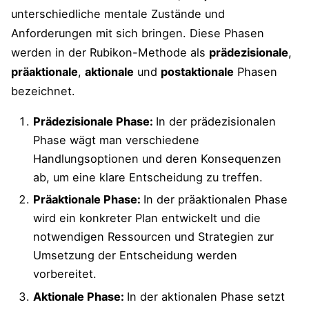
Phase 3: Handeln (Aktionale Phase)
unterschiedliche mentale Zustände und
Anforderungen mit sich bringen. Diese Phasen
Phase 4: Bewerten (Postaktionale
Phase)
werden in der Rubikon-Methode als
prädezisionale
,
präaktionale
,
aktionale
und
postaktionale
Phasen
bezeichnet.
Anwendung in der
Persönlichkeitsentwicklung
Prädezisionale Phase:
In der prädezisionalen
Beispiel: Verbesserung der öffentlichen
Phase wägt man verschiedene
Rede
Handlungsoptionen und deren Konsequenzen
ab, um eine klare Entscheidung zu treffen.
Anwendung in der klinischen Psychologie
Präaktionale Phase:
In der präaktionalen Phase
wird ein konkreter Plan entwickelt und die
Anwendung im Coaching und in der
notwendigen Ressourcen und Strategien zur
Beratung
Umsetzung der Entscheidung werden
Beispiel: Verbesserung des Selbst- und
vorbereitet.
Zeitmanagements
Aktionale Phase:
In der aktionalen Phase setzt