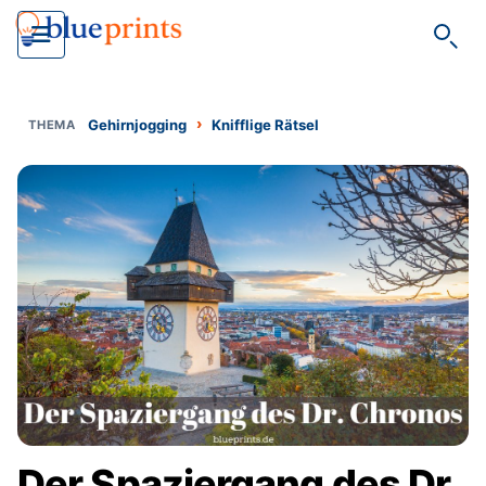
Such
›
Gehirnjogging
Knifflige Rätsel
Der Spaziergang des Dr.