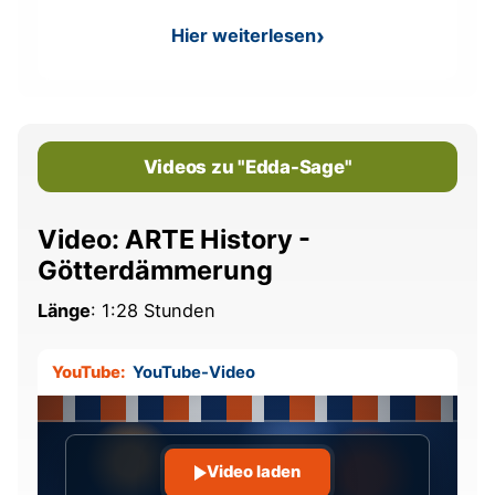
Hier weiterlesen
: Wie die Natur die Psyche he
Videos zu "Edda-Sage"
Video: ARTE History -
Götterdämmerung
Länge
: 1:28 Stunden
YouTube:
YouTube-Video
Video laden