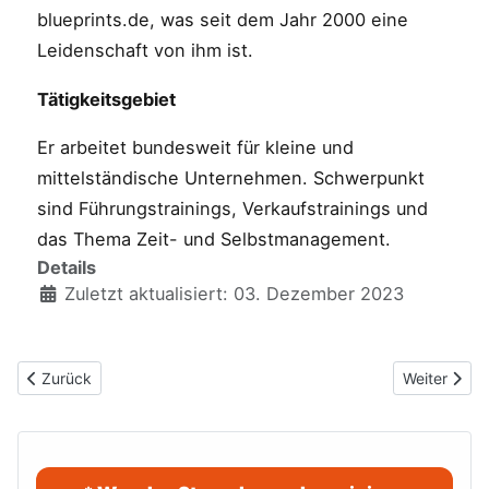
blueprints.de, was seit dem Jahr 2000 eine
Leidenschaft von ihm ist.
Tätigkeitsgebiet
Er arbeitet bundesweit für kleine und
mittelständische Unternehmen. Schwerpunkt
sind Führungstrainings, Verkaufstrainings und
das Thema Zeit- und Selbstmanagement.
Details
Zuletzt aktualisiert: 03. Dezember 2023
Vorheriger Beitrag: Welchem griechischen Gott verdanken wir da
Nächster Be
Zurück
Weiter