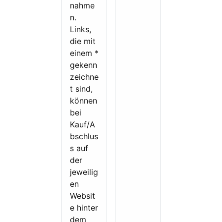
nahme
o
n.
a
Links,
c
die mit
h
einem *
i
gekenn
m
zeichne
B
t sind,
e
können
r
bei
e
Kauf/A
i
bschlus
c
s auf
h
der
K
jeweilig
o
en
m
Websit
m
e hinter
u
dem