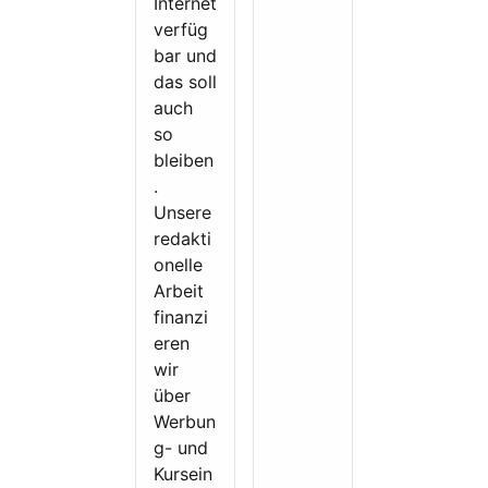
Internet
e
verfüg
i
bar und
t
das soll
e
auch
t
so
a
bleiben
l
.
s
Unsere
T
redakti
r
onelle
a
Arbeit
i
finanzi
n
eren
e
wir
r
über
u
Werbun
n
g- und
d
Kursein
C