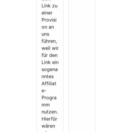
n
Link zu
i
einer
k
Provisi
a
on an
t
uns
i
führen,
o
weil wir
n
für den
s
Link ein
t
sogena
r
nntes
a
Affiliat
i
e-
n
Progra
i
mm
n
nutzen.
g
Hierfür
u
wären
n