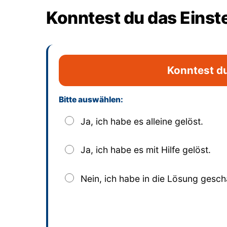
Konntest du das Einst
Konntest du
Bitte auswählen:
Dieses Feld bitte leer lassen
Ja, ich habe es alleine gelöst.
Ja, ich habe es mit Hilfe gelöst.
Nein, ich habe in die Lösung gesch
Absenden
und bisherige Antworten ansehen