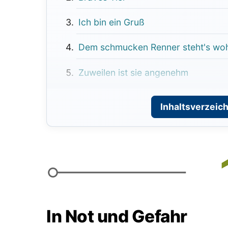
Ich bin ein Gruß
Dem schmucken Renner steht's woh
Zuweilen ist sie angenehm
Lies mich
Inhaltsverzeich
Menschenfuß
Auf das Trockene kommen
Bei jeder Mahlzeit
In Not und Gefahr