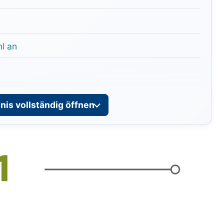
l an
nis vollständig öffnen