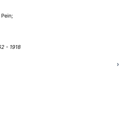
 Pein;
en
62 - 1918