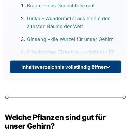
Brahmi
–
das Gedächtniskraut
Ginko
–
Wundermittel aus einem der
ältesten Bäume der Welt
Ginseng
–
die Wurzel für unser Gehirn
Griechisches Eisenkraut
–
nicht nur für
Bauern und Hirten
Inhaltsverzeichnis vollständig öffnen
Guaraná
–
die Koffein-Liane
Indisches Basilikum – für die
Durchblutung im Gehirn
Hülsenfrüchte
–
mit Vitamin B zu besser
Gehirnleistung
Welche Pflanzen sind gut für
unser Gehirn?
Ingwer – macht schlau