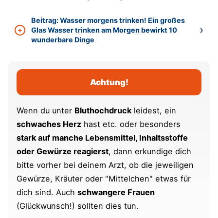
Thymian – der reinste Tausendsassa
Beitrag: Wasser morgens trinken! Ein großes
Glas Wasser trinken am Morgen bewirkt 10
wunderbare Dinge
Zimt – rieche daran und lerne leichter
Umfrage zum Thema "Gehirnleistung &
Pflanzen"
Achtung!
Weitere hilfreiche Maßnahmen für unser
Wenn du unter
Bluthochdruck
leidest, ein
Gehirn
schwaches Herz
hast etc. oder besonders
Wasser
–
der Treibstoff für unsere
stark auf manche Lebensmittel, Inhaltsstoffe
grauen Zellen
oder Gewürze reagierst
, dann erkundige dich
bitte vorher bei deinem Arzt, ob die jeweiligen
Intervallfasten verbessert
Gewürze, Kräuter oder "Mittelchen" etwas für
das Langzeitgedächtnis
dich sind. Auch
schwangere Frauen
Artikel und Übungen für ein
(Glückwunsch!) sollten dies tun.
leistungsfähigeres Gehirn