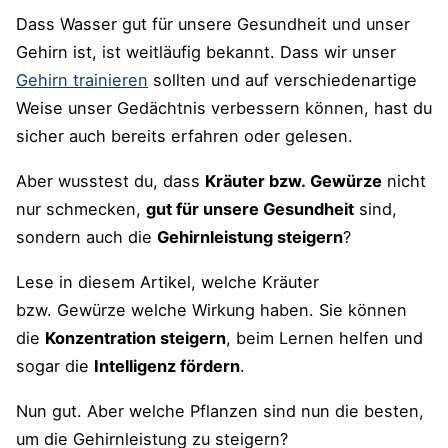
Dass Wasser gut für unsere Gesundheit und unser
Knoblauch – die Wunderwaffe
Gehirn ist, ist weitläufig bekannt. Dass wir unser
Kurkuma – schützen wir uns
Gehirn trainieren
sollten und auf verschiedenartige
Weise unser Gedächtnis verbessern können, hast du
Maca
–
Energiewurzel aus den Anden
sicher auch bereits erfahren oder gelesen.
Oregano – der Fänger der freien
Aber wusstest du, dass
Kräuter bzw. Gewürze
nicht
Radikale
nur schmecken,
gut für unsere Gesundheit
sind,
Rosenwurz – nicht nur für Wikinger
sondern auch die
Gehirnleistung steigern
?
Rosmarin – fördert die geistige Leistung
Lese in diesem Artikel, welche Kräuter
des Gehirns
bzw. Gewürze welche Wirkung haben. Sie können
die
Konzentration steigern
, beim Lernen helfen und
Safran – Fähigkeit zu Lernen verbessern
sogar die
Intelligenz fördern
.
und mehr
Nun gut. Aber welche Pflanzen sind nun die besten,
Salbei – verbessert das Gedächtnis und
um die Gehirnleistung zu steigern?
schmeckt