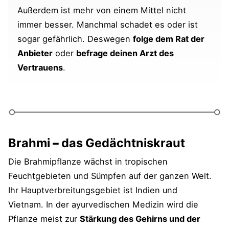
Außerdem ist mehr von einem Mittel nicht
immer besser. Manchmal schadet es oder ist
Download: Gehirnleistung pflanzlich
sogar gefährlich. Deswegen
folge dem Rat der
steigern
Anbieter
oder
befrage deinen Arzt des
blueprints-Pareto-Tipp: Gehirnleistung
Vertrauens
.
steigern
Videos zu "Gewürzdoping"
Mehr zum Thema "gesundes Essen"
Brahmi
–
das Gedächtniskraut
Die Brahmipflanze wächst in tropischen
Feuchtgebieten und Sümpfen auf der ganzen Welt.
Ihr Hauptverbreitungsgebiet ist Indien und
Vietnam. In der ayurvedischen Medizin wird die
Pflanze meist zur
Stärkung des Gehirns und der