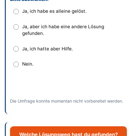
Dieses Feld bitte leer lassen
Ja, ich habe es alleine gelöst.
Ja, aber ich habe eine andere Lösung
gefunden.
Ja, ich hatte aber Hilfe.
Nein.
Absenden
und bisherige Antworten ansehen
Die Umfrage konnte momentan nicht vorbereitet werden.
Welche Lösungsweg hast du gefunden?