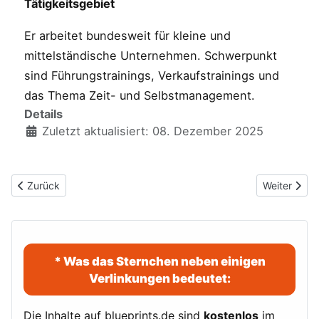
Tätigkeitsgebiet
Er arbeitet bundesweit für kleine und
mittelständische Unternehmen. Schwerpunkt
sind Führungstrainings, Verkaufstrainings und
das Thema Zeit- und Selbstmanagement.
Details
Zuletzt aktualisiert: 08. Dezember 2025
Vorheriger Beitrag: Aufgabe: Wortkaskade von Wasser bis Rasse
Nächster Bei
Zurück
Weiter
* Was das Sternchen neben einigen
Verlinkungen bedeutet:
Die Inhalte auf blueprints.de sind
kostenlos
im