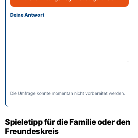
Deine Antwort
Dieses Feld bitte leer lassen
Absenden
und bisherige Antworten ansehen
Die Umfrage konnte momentan nicht vorbereitet werden.
Spieletipp für die Familie oder den
Freundeskreis