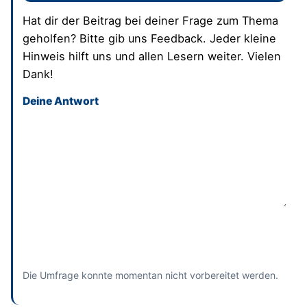
Hat dir der Beitrag bei deiner Frage zum Thema
geholfen? Bitte gib uns Feedback. Jeder kleine
Hinweis hilft uns und allen Lesern weiter. Vielen
Dank!
Deine Antwort
Dieses Feld bitte leer lassen
Absenden
und bisherige Antworten ansehen
Die Umfrage konnte momentan nicht vorbereitet werden.