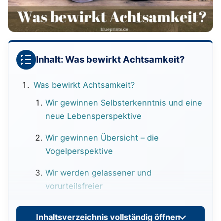
Inhalt: Was bewirkt Achtsamkeit?
Was bewirkt Achtsamkeit?
Wir gewinnen Selbsterkenntnis und eine
neue Lebensperspektive
Wir gewinnen Übersicht – die
Vogelperspektive
Wir werden gelassener und
vorurteilsfreier
Wir nehmen Negatives unerschrockener
Inhaltsverzeichnis vollständig öffnen
wahr