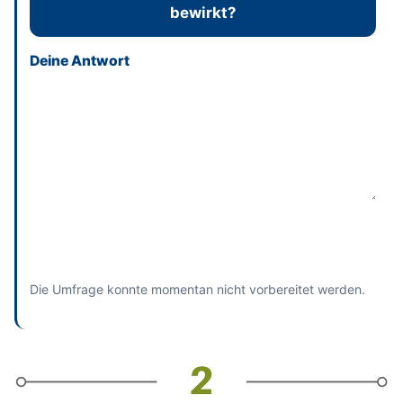
bewirkt?
Deine Antwort
Dieses Feld bitte leer lassen
Absenden
und bisherige Antworten ansehen
Die Umfrage konnte momentan nicht vorbereitet werden.