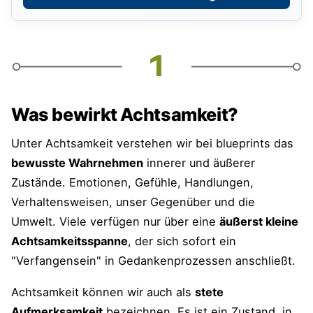
Messbare Veränderungen im Blut und im
Gehirn
Stärkung der Resilienz
Achtsamkeit für die Gesundheit
Was bewirkt Achtsamkeit?
Weitere positive Wirkungen der
Unter Achtsamkeit verstehen wir bei blueprints das
Achtsamkeit bei Leser:innen
bewusste Wahrnehmen
innerer und äußerer
Zustände. Emotionen, Gefühle, Handlungen,
Verhaltensweisen, unser Gegenüber und die
Übung zum Thema "Achtsamkeit"
Umwelt. Viele verfügen nur über eine
äußerst kleine
Download der Übungs-Vorlage:
Achtsamkeitsspanne
, der sich sofort ein
Achtsamkeit trainieren
"Verfangensein" in Gedankenprozessen anschließt.
Umfrage zum Thema "Achtsamkeit"
Achtsamkeit können wir auch als
stete
Aufmerksamkeit
bezeichnen. Es ist ein Zustand, in