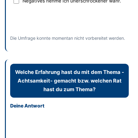
Negatives nehme ich unerschrockener wahr.
Absenden
und bisherige Antworten ansehen
Die Umfrage konnte momentan nicht vorbereitet werden.
Welche Erfahrung hast du mit dem Thema -
Achtsamkeit- gemacht bzw. welchen Rat
hast du zum Thema?
Deine Antwort
Dieses Feld bitte leer lassen