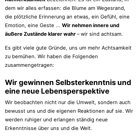
Videos zu "Was bewirkt Achtsamkeit?"
dem wir alles erfassen: die Blume am Wegesrand,
Video: Jon Kabat-Zinn: Ist Achtsamkeit
die plötzliche Erinnerung an etwas, ein Gefühl, eine
die neue Glücksformel? | Sternstunde
Emotion, eine Geste ...
Wir nehmen innere und
Philosophie | SRF Kultur
äußere Zustände klarer wahr
–
wir sind achtsam.
Achtsamkeit kritisch hinterfragt
Es gibt viele gute Gründe, uns um mehr Achtsamkeit
zu bemühen. Wir haben die Folgenden
Ergänzungen und Fragen von dir
zusammengetragen:
Weitere Beiträge zum Thema "Achtsamkeit
Wir gewinnen Selbsterkenntnis und
und Zufriedenheit"
eine neue Lebensperspektive
Wir beobachten nicht nur die Umwelt, sondern auch
bewusst uns und die eigenen Reaktionen auf sie. Wir
werden ruhiger und erlangen ständig neue
Erkenntnisse über uns und die Welt.