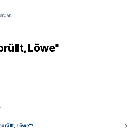
erden.
rüllt, Löwe"
.
brüllt, Löwe"?