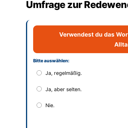
Umfrage zur Redewend
Verwendest du das Wort 
Allt
Bitte auswählen:
Dieses Feld bitte leer lassen
Ja, regelmäßig.
Ja, aber selten.
Nie.
Absenden