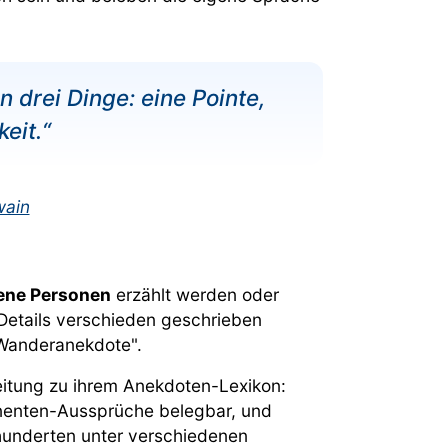
 drei Dinge: eine Pointe,
eit.“
wain
ene Personen
erzählt werden oder
Details verschieden geschrieben
Wanderanekdote".
eitung zu ihrem Anekdoten-Lexikon:
minenten-Aussprüche belegbar, und
rhunderten unter verschiedenen