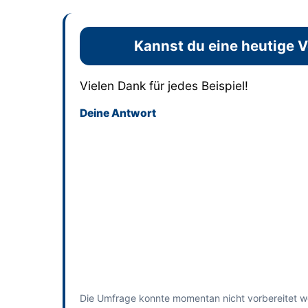
Kannst du eine heutige
Vielen Dank für jedes Beispiel!
Deine Antwort
Dieses Feld bitte leer lassen
Absenden
und bisherige Antworten ansehen
Die Umfrage konnte momentan nicht vorbereitet w