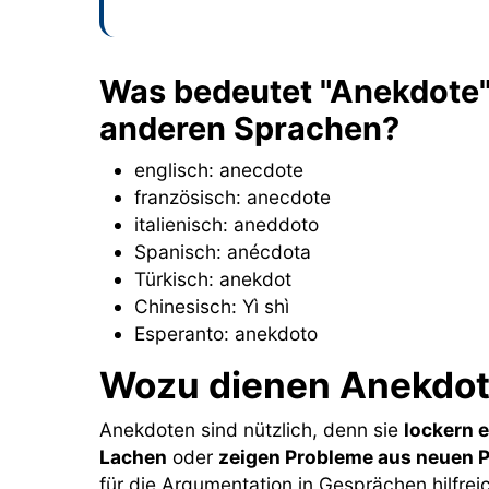
Was bedeutet "Anekdote" 
anderen Sprachen?
englisch: anecdote
französisch: anecdote
italienisch: aneddoto
Spanisch: anécdota
Türkisch: anekdot
Chinesisch: Yì shì
Esperanto: anekdoto
Wozu dienen Anekdo
Anekdoten sind nützlich, denn sie
lockern 
Lachen
oder
zeigen Probleme aus neuen 
für die Argumentation in Gesprächen hilfre