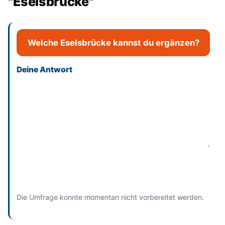
"Eselsbrücke"
Welche Eselsbrücke kannst du ergänzen?
Deine Antwort
Dieses Feld bitte leer lassen
Absenden
und bisherige Antworten ansehen
Die Umfrage konnte momentan nicht vorbereitet werden.