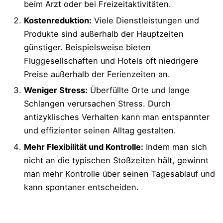
beim Arzt oder bei Freizeitaktivitäten.
Meetings und Termine antizyklisch
Kostenreduktion:
Viele Dienstleistungen und
planen
Produkte sind außerhalb der Hauptzeiten
günstiger. Beispielsweise bieten
Pausen und Erholungsphasen
Fluggesellschaften und Hotels oft niedrigere
optimieren
Preise außerhalb der Ferienzeiten an.
Fortbildung und Weiterbildung außerhalb
Weniger Stress:
Überfüllte Orte und lange
der üblichen Zeiten
Schlangen verursachen Stress. Durch
antizyklisches Verhalten kann man entspannter
Umfrage zu antizyklischem Verhalten im
und effizienter seinen Alltag gestalten.
Berufsleben
Mehr Flexibilität und Kontrolle:
Indem man sich
nicht an die typischen Stoßzeiten hält, gewinnt
Antizyklisches Verhalten in der Freizeit
man mehr Kontrolle über seinen Tagesablauf und
Sport und Fitness zu weniger
kann spontaner entscheiden.
frequentierten Zeiten
Veranstaltungen und Kulturangebote