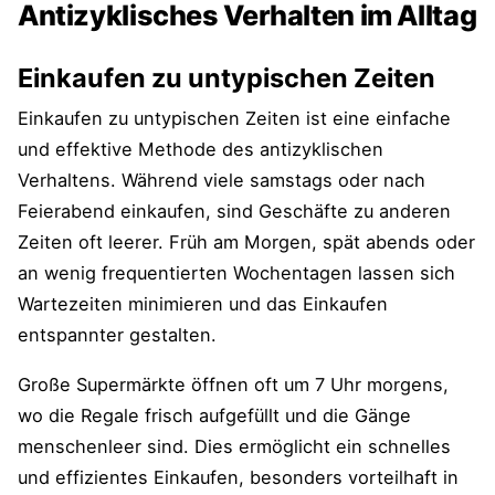
Antizyklisches Verhalten im Alltag
Risikomanagement und Diversifikation
Einkaufen zu untypischen Zeiten
Umfrage zu antizyklischem Verhalten in
Einkaufen zu untypischen Zeiten ist eine einfache
der Finanzplanung
und effektive Methode des antizyklischen
Verhaltens. Während viele samstags oder nach
Tipps und Tricks für antizyklisches
Feierabend einkaufen, sind Geschäfte zu anderen
Verhalten
Zeiten oft leerer. Früh am Morgen, spät abends oder
Planung und Organisation des Alltags
an wenig frequentierten Wochentagen lassen sich
Wartezeiten minimieren und das Einkaufen
Nutzung von Apps und Tools zur
Optimierung
entspannter gestalten.
Große Supermärkte öffnen oft um 7 Uhr morgens,
Häufige Herausforderungen und wie man
wo die Regale frisch aufgefüllt und die Gänge
sie überwindet
menschenleer sind. Dies ermöglicht ein schnelles
Umgang mit sozialem Druck und
und effizientes Einkaufen, besonders vorteilhaft in