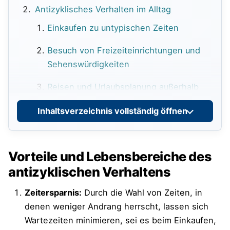
Antizyklisches Verhalten im Alltag
Einkaufen zu untypischen Zeiten
Besuch von Freizeiteinrichtungen und
Sehenswürdigkeiten
Reisen und Urlaubsplanung außerhalb
der Hochsaison
Inhaltsverzeichnis vollständig öffnen
Nutzung öffentlicher Verkehrsmittel zu
Randzeiten
Vorteile und Lebensbereiche des
Umfrage zu antizyklischem Verhalten im
antizyklischen Verhaltens
Alltag
Zeitersparnis:
Durch die Wahl von Zeiten, in
Antizyklisches Verhalten im Berufsleben
denen weniger Andrang herrscht, lassen sich
Wartezeiten minimieren, sei es beim Einkaufen,
Arbeitszeiten flexibel gestalten