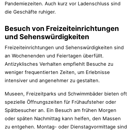
Erwartungen
Pandemiezeiten. Auch kurz vor Ladenschluss sind
die Geschäfte ruhiger.
Flexibilität und Anpassungsfähigkeit
Langfristige Planung und Disziplin
Besuch von Freizeiteinrichtungen
und Sehenswürdigkeiten
Grundprinzipien des antizyklischen
Freizeiteinrichtungen und Sehenswürdigkeiten sind
Verhaltens
an Wochenenden und Feiertagen überfüllt.
Verständnis von Zyklen und Trends
Antizyklisches Verhalten empfiehlt Besuche zu
weniger frequentierten Zeiten, um Erlebnisse
Psychologische Aspekte und
intensiver und angenehmer zu gestalten.
Gruppendynamik
Museen, Freizeitparks und Schwimmbäder bieten oft
blueprints-Pareto-Tipp: Antizyklisch
spezielle Öffnungszeiten für Frühaufsteher oder
verhalten
Spätbesucher an. Ein Besuch am frühen Morgen
oder späten Nachmittag kann helfen, den Massen
Ergänzungen und Fragen von Leser:innen
zu entgehen. Montag- oder Dienstagvormittage sind