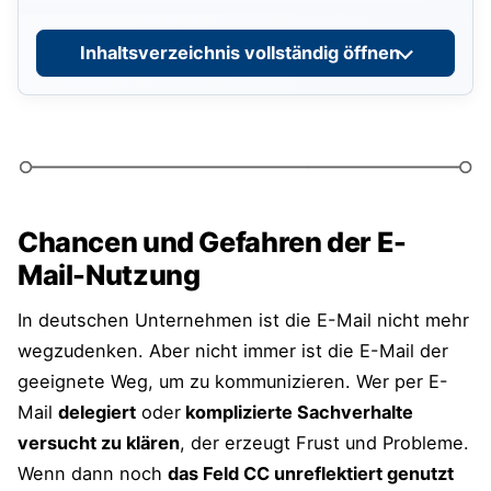
Reagiere zeitnah
Inhaltsverzeichnis vollständig öffnen
Reduziere das CC
Schreibe präziser und kürzer
Überarbeite wichtige E-Mails mit etwas
Abstand
Chancen und Gefahren der E-
Wähle Anrede und Verabschiedung
Mail-Nutzung
bewusst
Nutze das Postskriptum
In deutschen Unternehmen ist die E-Mail nicht mehr
wegzudenken. Aber nicht immer ist die E-Mail der
Nutze markante Kürzel im Betreff
geeignete Weg, um zu kommunizieren. Wer per E-
Mail
delegiert
oder
komplizierte Sachverhalte
Kontrollblick vor dem Senden
versucht zu klären
, der erzeugt Frust und Probleme.
Ergreife Maßnahmen für weniger E-
Wenn dann noch
das Feld CC unreflektiert genutzt