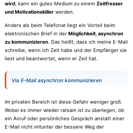
Mails
wird
, kann ein gutes Medium zu einem
Zeitfresser
und Motivationskiller
werden.
Räume den Posteingang auf
Anders als beim Telefonat liegt ein Vorteil beim
Probiere die 1-mal Regel
elektronischen Brief in der
Möglichkeit, asynchron
Nutze E-Mail-Vorlagen
zu kommunizieren
. Das heißt, dass ich meine E-Mail
schreibe, wenn ich Zeit habe und der Empfänger sie
Das bitte nicht machen – die E-Mail No-
liest und beantwortet, wenn er Zeit hat.
Gos
Tipps der blueprints-Leserinnen und -
Via E-Mail asynchron kommunizieren
Leser zum Thema
Bessere E-Mails schreiben – die 14 Tipps
Im privaten Bereich ist diese Gefahr weniger groß.
und Anregungen
Wobei es immer wieder ratsam ist zu überlegen, ob
ein Anruf oder persönliches Gespräch anstatt einer
Zusätzliche Anregungen für den Einsatz
von E-Mails in Unternehmen
E-Mail nicht mitunter der bessere Weg der