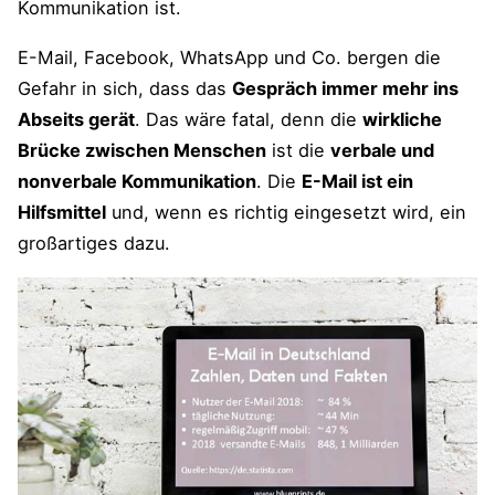
Kommunikation ist.
Umfragen zum Thema E-Mail
E-Mail, Facebook, WhatsApp und Co. bergen die
Download: Merkkarte zum Thema
Gefahr in sich, dass das
Gespräch immer mehr ins
Abseits gerät
. Das wäre fatal, denn die
wirkliche
Zusammenfassung und Pareto-Tipp
Brücke zwischen Menschen
ist die
verbale und
Videos zu "E-Mail effizienter Umgang"
nonverbale Kommunikation
. Die
E-Mail ist ein
Hilfsmittel
und, wenn es richtig eingesetzt wird, ein
Video: Die tägliche E-Mail-Flut im Griff
großartiges dazu.
Video: E-Mail erstellen – die besten
Anbieter im Vergleich | NICs Wissen |
CHIP
Bücher über "E-Mail"
Weitere Anregungen zum Thema
"effizienter arbeiten" und "besser