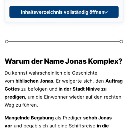
mögliche Nachteile
Inhaltsverzeichnis vollständig öffnen
Umfrage zur Selbsteinschätzung
Jonas Komplex überwinden – 8
Möglichkeiten, mehr Größe zuzulassen
Passe deine Glaubenssätze an
Warum der Name Jonas Komplex?
Erweitere die Komfortzone
Du kennst wahrscheinlich die Geschichte
Baue dein Selbstwertgefühl auf
vom
biblischen Jonas
. Er weigerte sich, den
Auftrag
Gottes
zu befolgen und
in der Stadt Ninive zu
Entwickle einen Lebensplan
predigen
, um die Einwohner wieder auf den rechten
Kenne die eigenen Ziele und Werte
Weg zu führen.
Suche dir Vorbilder
Mangelnde Begabung
als Prediger
schob Jonas
vor
und begab sich auf eine Schiffsreise
in die