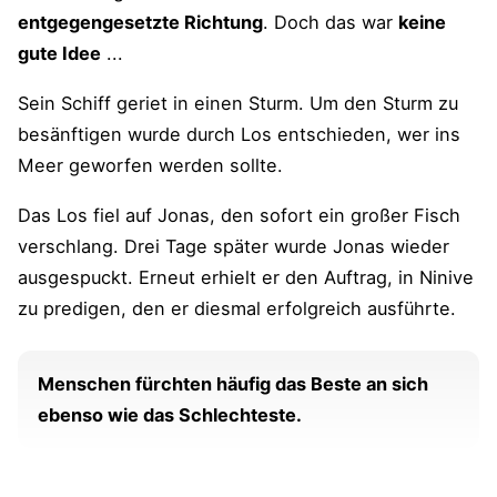
Meditiere, um Mut aufzubauen
entgegengesetzte Richtung
. Doch das war
keine
Suche dir einen Coach
gute Idee
...
Sein Schiff geriet in einen Sturm. Um den Sturm zu
Merk- und Reflexionskarte zum Thema
besänftigen wurde durch Los entschieden, wer ins
Meer geworfen werden sollte.
blueprints-Pareto-Tipp: Jonas Komplex –
Bedeutung für uns
Das Los fiel auf Jonas, den sofort ein großer Fisch
verschlang. Drei Tage später wurde Jonas wieder
Jonas-Komplex – der Roman vom Fischer-
Verlag
ausgespuckt. Erneut erhielt er den Auftrag, in Ninive
zu predigen, den er diesmal erfolgreich ausführte.
Bücher über Jonas Komplex
Zusatzbuchempfehlung
Menschen fürchten häufig das Beste an sich
ebenso wie das Schlechteste.
Weitere Beiträge, Übungen und Downloads
zum Thema "Selbstbewusstsein
entwickeln"