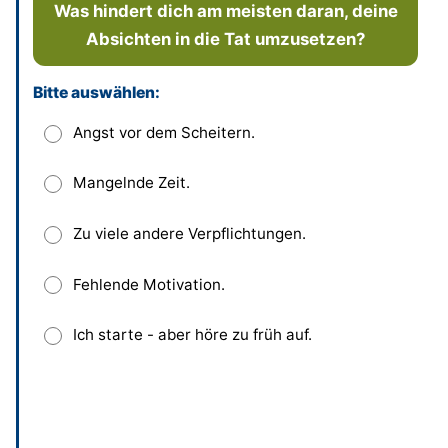
Was hindert dich am meisten daran, deine
Absichten in die Tat umzusetzen?
Bitte auswählen:
Dieses Feld bitte leer lassen
Angst vor dem Scheitern.
Mangelnde Zeit.
Zu viele andere Verpflichtungen.
Fehlende Motivation.
Ich starte - aber höre zu früh auf.
Absenden
und bisherige Antworten ansehen