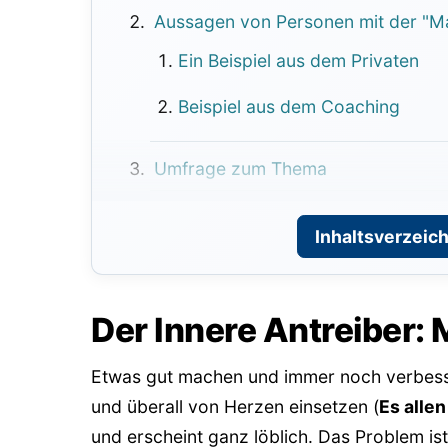
Aussagen von Personen mit der "Ma
Ein Beispiel aus dem Privaten
Beispiel aus dem Coaching
Umfrage zum Thema
Die 5 Lösungsschritte beim Antreibe
Inhaltsverzeich
Schritt 1: Nutze ein Gedankenspi
Schritt 2: Verändere den Glaube
Der Innere Antreiber: 
Schritt 3: Mache es auch dir rec
Etwas gut machen und immer noch verbess
Schritt 4: Trainiere deine Einst
und überall von Herzen einsetzen (
Es alle
und erscheint ganz löblich. Das Problem ist
Schritt 5: Führe Tagebuch