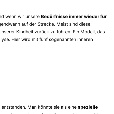
nd wenn wir unsere
Bedürfnisse immer wieder für
rgendwann auf der Strecke. Meist sind diese
machen wollen
nserer Kindheit zurück zu führen. Ein Modell, das
ma "Mach es allen recht"
alyse. Hier wird mit fünf sogenannten inneren
len recht machen
cht machen"
auf blueprints
er Transaktionsanalyse"
t entstanden. Man könnte sie als eine
spezielle
 Transaktionsanalyse: Wie sie dich stressen und