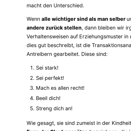
macht den Unterschied.
Eine Geschichte zum Thema
Wenn
alle wichtiger sind als man selber
u
andere zurück stellen
, dann bleiben wir i
Zusammenfassung: Es allen recht 
Verhaltensweisen auf Erziehungsmuster in u
Merk- und Reflexionskarte zum The
dies gut beschreibt, ist die Transaktionsan
Antreibern gearbeitet. Diese sind:
blueprints-Pareto-Tipp: Es nicht al
Sei stark!
Ergänzungen und Fragen von dir
Sei perfekt!
Sprüche und Zitate zum Thema "re
Mach es allen recht!
Beeil dich!
Artikel zu den weiteren Antreibern 
Streng dich an!
Videos zu "Die Inneren Antreiber d
Wie gesagt, sie sind zumeist in der Kindhei
Video: Die Inneren Antreiber der