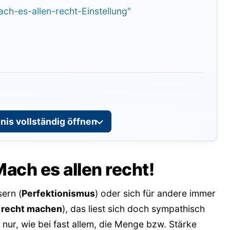
ch-es-allen-recht-Einstellung"
r "Mach es allen recht"
nis vollständig öffnen
el
nssatz
Mach es allen recht!
ht – deine persönlichen Werte
ern (
Perfektionismus
) oder sich für andere immer
ellung und trage seelisches Make-up auf
n recht machen
), das liest sich doch sympathisch
 nur, wie bei fast allem, die Menge bzw. Stärke