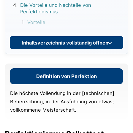
Die Vorteile und Nachteile von
Perfektionismus
Vorteile
Nachteile
Inhaltsverzeichnis vollständig öffnen
Gründe für Perfektionismus
Ich suche nach Anerkennung – die
Perfektionismus-Spirale
Definition von Perfektion
Vermeintlicher Druck der Gesellschaft
Die höchste Vollendung in der [technischen]
Angst, Fehler zu machen
Beherrschung, in der Ausführung von etwas;
vollkommene Meisterschaft.
Ich habe eine Vision
Wie gehe ich mit Perfektionismus um? Die