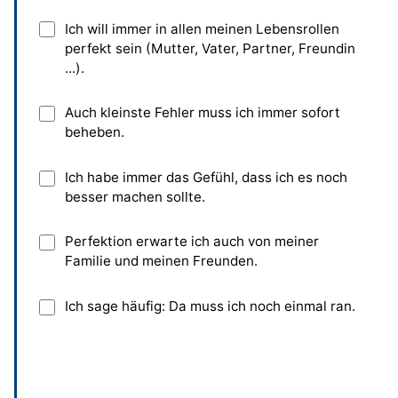
Video: Perfektionismus und innere Freiheit
Ich will immer in allen meinen Lebensrollen
(Raphael M. Bonelli)
perfekt sein (Mutter, Vater, Partner, Freundin
...).
Weiterführende Gedanken und Anregungen
zum Thema
Auch kleinste Fehler muss ich immer sofort
beheben.
Ich habe immer das Gefühl, dass ich es noch
besser machen sollte.
Perfektion erwarte ich auch von meiner
Familie und meinen Freunden.
Ich sage häufig: Da muss ich noch einmal ran.
Absenden
und bisherige Antworten ansehen