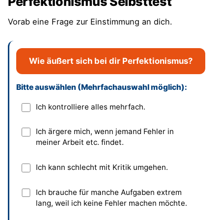
Perfektionismus Selbsttest
12 Empfehlungen und Werkzeuge
Vorab eine Frage zur Einstimmung an dich.
Setze dir realistische Ziele
Prüfe deine persönlichen Werte
Wie äußert sich bei dir Perfektionismus?
Beachte deine Prioritäten
Arbeite an deinem Selbstwertgefühl
Bitte auswählen (Mehrfachauswahl möglich):
Dieses Feld bitte leer lassen
Ich kontrolliere alles mehrfach.
Lass das Vergleichen, bitte
Nutze Fehler und Misserfolge eher als
Ich ärgere mich, wenn jemand Fehler in
meiner Arbeit etc. findet.
wertvolle Ratgeber
Erkenne, dass Kritik gut ist
Ich kann schlecht mit Kritik umgehen.
Ändere dich, nicht die anderen
Ich brauche für manche Aufgaben extrem
lang, weil ich keine Fehler machen möchte.
Suche nach Zufriedenheit und nicht