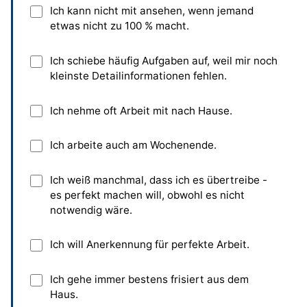
nach Perfektion
Ich kann nicht mit ansehen, wenn jemand
etwas nicht zu 100 % macht.
Lerne dich selber schätzen
Ich schiebe häufig Aufgaben auf, weil mir noch
Frage um Rat
kleinste Detailinformationen fehlen.
Suche auch nach einfachen Lösungen
Ich nehme oft Arbeit mit nach Hause.
Umfrage zu den 12 Empfehlungen
Ich arbeite auch am Wochenende.
Merk- und Reflexionskarte zum Thema
Ich weiß manchmal, dass ich es übertreibe -
es perfekt machen will, obwohl es nicht
blueprints-Pareto-Tipp: Perfektionismus
notwendig wäre.
überwinden
Ich will Anerkennung für perfekte Arbeit.
Ergänzungen und Fragen von dir
Artikel zu den weiteren Antreibern auf
Ich gehe immer bestens frisiert aus dem
blueprints
Haus.