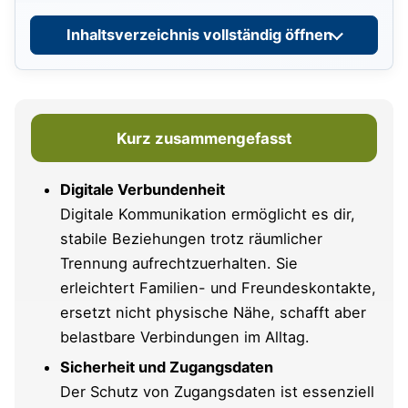
Digitale Aktivitäten, die räumliche Distanz
überbrücken
Inhaltsverzeichnis vollständig öffnen
Austausch in verschiedenen Zeitzonen
strukturieren
Unterstützung für ältere Menschen
Kurz zusammengefasst
organisieren
Digitale Kommunikation in Familien
Digitale Verbundenheit
koordinieren
Digitale Kommunikation ermöglicht es dir,
stabile Beziehungen trotz räumlicher
Digitale Gemeinschaftsprojekte zur
Trennung aufrechtzuerhalten. Sie
Stärkung sozialer Bindungen
erleichtert Familien- und Freundeskontakte,
ersetzt nicht physische Nähe, schafft aber
Gemeinsames Erleben von besonderen
Tagen – trotz Distanz
belastbare Verbindungen im Alltag.
Sicherheit und Zugangsdaten
Kommunikation in bewegten
Der Schutz von Zugangsdaten ist essenziell
Lebensphasen flexibel gestalten