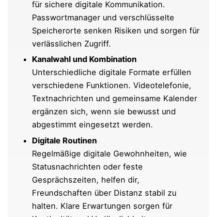
für sichere digitale Kommunikation.
Passwortmanager und verschlüsselte
Langfristige Kommunikationskonzepte für
stabile Beziehungen
Speicherorte senken Risiken und sorgen für
verlässlichen Zugriff.
Ergänzungen und Fragen von dir
Kanalwahl und Kombination
Unterschiedliche digitale Formate erfüllen
Im Zusammenhang interessant
verschiedene Funktionen. Videotelefonie,
Fun Facts zum Thema digitale
Textnachrichten und gemeinsame Kalender
Kommunikation
ergänzen sich, wenn sie bewusst und
abgestimmt eingesetzt werden.
Weiterlesen
Digitale Routinen
Regelmäßige digitale Gewohnheiten, wie
Statusnachrichten oder feste
Gesprächszeiten, helfen dir,
Freundschaften über Distanz stabil zu
halten. Klare Erwartungen sorgen für