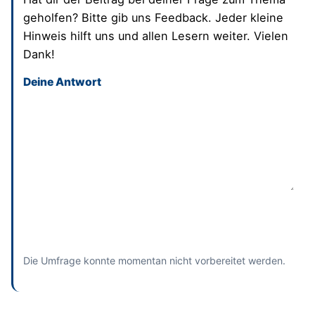
geholfen? Bitte gib uns Feedback. Jeder kleine
Hinweis hilft uns und allen Lesern weiter. Vielen
Dank!
Deine Antwort
Dieses Feld bitte leer lassen
Absenden
und bisherige Antworten ansehen
Die Umfrage konnte momentan nicht vorbereitet werden.