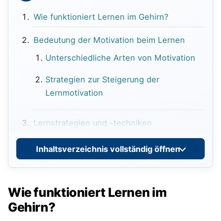
Wie funktioniert Lernen im Gehirn?
Bedeutung der Motivation beim Lernen
Unterschiedliche Arten von Motivation
Strategien zur Steigerung der
Lernmotivation
Lernstrategien und -techniken
Übersicht über verschiedene
Inhaltsverzeichnis vollständig öffnen
Lernmethoden
Anwendung von Mnemotechniken
Wie funktioniert Lernen im
Die Rolle von Wiederholung und
Gehirn?
Konsolidierung