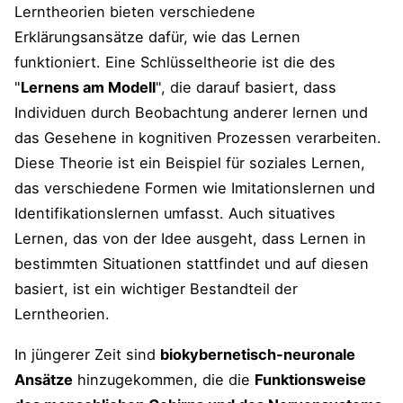
Lerntheorien bieten verschiedene
Weitere und verrückte Ideen, um die
Erklärungsansätze dafür, wie das Lernen
Lernmotivation und den Lernerfolg zu
funktioniert. Eine Schlüsseltheorie ist die des
steigern
"
Lernens am Modell
", die darauf basiert, dass
Lernstoff einteilen – eine Salami bitte!
Individuen durch Beobachtung anderer lernen und
das Gesehene in kognitiven Prozessen verarbeiten.
Erfolg mit dem bildlichen Vorstellen
Diese Theorie ist ein Beispiel für soziales Lernen,
Rappen hilft nicht nur dem Deppen
das verschiedene Formen wie Imitationslernen und
Identifikationslernen umfasst. Auch situatives
Kostenfreier Leitfaden auf blueprints
Lernen, das von der Idee ausgeht, dass Lernen in
bestimmten Situationen stattfindet und auf diesen
In entspannter Atmosphäre lernen
basiert, ist ein wichtiger Bestandteil der
Ein Nickerchen nach dem Lernen
Lerntheorien.
verankert den Lernstoff
In jüngerer Zeit sind
biokybernetisch-neuronale
Die Brücken der Esel
Ansätze
hinzugekommen, die die
Funktionsweise