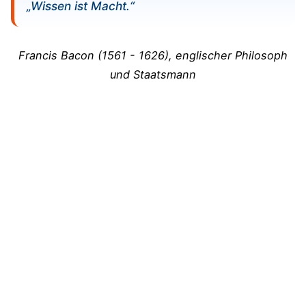
„Wissen ist Macht.“
Wie kann KI zum besseren Lernen
beitragen?
Francis Bacon (1561 - 1626), englischer Philosoph
Zeitmanagement und Planung beim Lernen
und Staatsmann
Tipps für effektives Zeitmanagement
Erstellung eines Lernplans
Balance zwischen Lernen und Freizeit
Digitale Hilfsmittel und Ressourcen
Einsatz von Technologie beim Lernen
Empfehlungen für Lern-Apps und
Online-Plattformen
Soziales Lernen und Gruppenarbeit