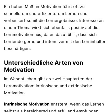
Alltagsbildung – Lernen über den
Ein hohes Maß an Motivation führt oft zu
schulischen Rahmen hinaus
schnellerem und effizienterem Lernen und
verbessert somit die Lernergebnisse. Interesse an
blueprints-Pareto-Tipp: Erfolgreich lernen
einem Thema wirkt sich ebenfalls positiv auf die
Lernmotivation aus, da es dazu führt, dass sich
Ergänzungen und Fragen von dir
Lernende gerne und intensiver mit den Lerninhalten
beschäftigen​​​​.
Videos zu "Lerntipps"
Video: Lernen lernen: 13 Tipps aus der
Unterschiedliche Arten von
Gehirnforschung
Motivation
DIE BESTEN LERNMETHODEN
Im Wesentlichen gibt es zwei Hauptarten der
(wissenschaftlich bewiesen?) | Back To
Lernmotivation: intrinsische und extrinsische
School Tipps 2021 | LaraEmily
Motivation.
Intrinsische Motivation
entsteht, wenn das Lernen
Passender Artikel zum Thema "Lernen" auf
blueprints
selbst als bereichernd und erfüllend empfunden