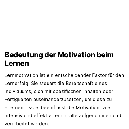
Vorteile des Lernens in Gruppen
Kommunikation und Zusammenarbeit
beim Lernen
Lernen für verschiedene Altersgruppen
Bedeutung der Motivation beim
Besonderheiten des Lernens in
Lernen
verschiedenen Lebensphasen
Lernmotivation ist ein entscheidender Faktor für den
Anpassung der Lernstrategien an
Lernerfolg. Sie steuert die Bereitschaft eines
Altersgruppen
Individuums, sich mit spezifischen Inhalten oder
Fertigkeiten auseinanderzusetzen, um diese zu
Notwenigkeit des lebenslangen Lernens
erlernen. Dabei beeinflusst die Motivation, wie
Bildung im Kontext der Globalisierung
intensiv und effektiv Lerninhalte aufgenommen und
und Nachhaltigkeit
verarbeitet werden.