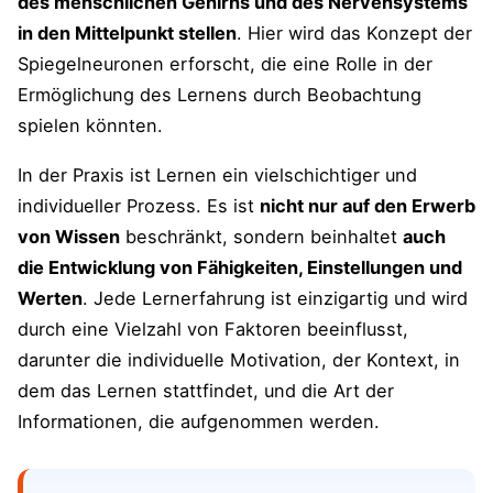
des menschlichen Gehirns und des Nervensystems
Reihenfolgen merken und das
in den Mittelpunkt stellen
. Hier wird das Konzept der
Wundergedächtnis
Spiegelneuronen erforscht, die eine Rolle in der
Einmal Ortef bitte! – Belohnungen
Ermöglichung des Lernens durch Beobachtung
einbauen
spielen könnten​​.
do, re, mi, fa, sol, la, si, do – Manches
In der Praxis ist Lernen ein vielschichtiger und
auch mal singen
individueller Prozess. Es ist
nicht nur auf den Erwerb
von Wissen
beschränkt, sondern beinhaltet
auch
Einen Rosmarinkranz tragen – hilfreiche
die Entwicklung von Fähigkeiten, Einstellungen und
Gewürze beim Lernen?
Werten
. Jede Lernerfahrung ist einzigartig und wird
Leichter lernen durch das Wecken von
durch eine Vielzahl von Faktoren beeinflusst,
Gefühlen
darunter die individuelle Motivation, der Kontext, in
dem das Lernen stattfindet, und die Art der
Erfolg durch ein trainiertes Gehirn
Informationen, die aufgenommen werden.
Umfrage zum Thema "Lernen"