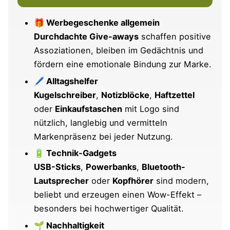
Ergänzungen und Fragen von dir
🎁 Werbegeschenke allgemein
Durchdachte Give-aways
schaffen positive
Im Zusammenhang interessant
Assoziationen, bleiben im Gedächtnis und
fördern eine emotionale Bindung zur Marke.
🖊️ Alltagshelfer
Kugelschreiber
,
Notizblöcke
,
Haftzettel
oder
Einkaufstaschen
mit Logo sind
nützlich, langlebig und vermitteln
Markenpräsenz bei jeder Nutzung.
🔋 Technik-Gadgets
USB-Sticks
,
Powerbanks
,
Bluetooth-
Lautsprecher
oder
Kopfhörer
sind modern,
beliebt und erzeugen einen Wow-Effekt –
besonders bei hochwertiger Qualität.
🌱 Nachhaltigkeit