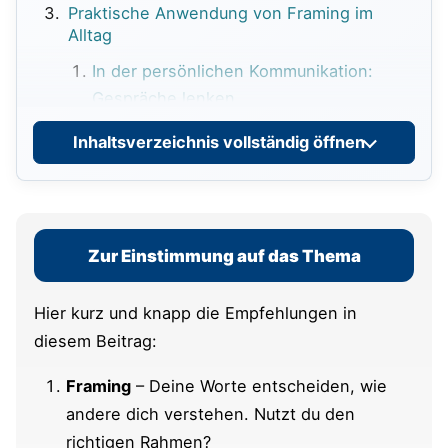
Praktische Anwendung von Framing im
Alltag
In der persönlichen Kommunikation:
Gespräche lenken
Framing in Verhandlungen: Mit der
Inhaltsverzeichnis vollständig öffnen
richtigen Wortwahl überzeugen
Eigene Ziele effektiver erreichen durch
Framing
Zur Einstimmung auf das Thema
Framing in der Werbung erkennen:
Manipulative Botschaften durchschauen
Hier kurz und knapp die Empfehlungen in
diesem Beitrag:
Wie du dich vor unbewusster
Framing
– Deine Worte entscheiden, wie
Beeinflussung schützt
andere dich verstehen. Nutzt du den
Praktische Tipps zur bewussten
richtigen Rahmen?