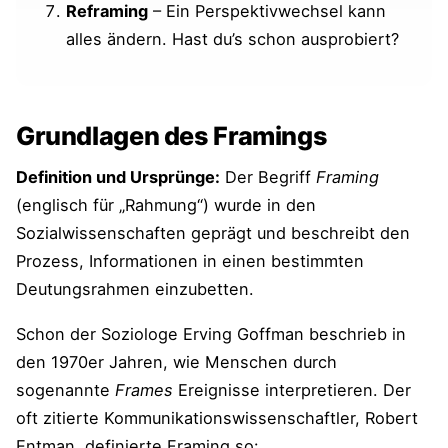
Reframing
– Ein Perspektivwechsel kann
Weitere Artikel und Werkzeuge zum Thema
"Kommunikation und Framing"
alles ändern. Hast du’s schon ausprobiert?
Grundlagen des Framings
Definition und Ursprünge:
Der Begriff
Framing
(englisch für „Rahmung“) wurde in den
Sozialwissenschaften geprägt und beschreibt den
Prozess, Informationen in einen bestimmten
Deutungsrahmen einzubetten​.
Schon der Soziologe Erving Goffman beschrieb in
den 1970er Jahren, wie Menschen durch
sogenannte
Frames
Ereignisse interpretieren. Der
oft zitierte Kommunikationswissenschaftler, Robert
Entman, definierte Framing so: