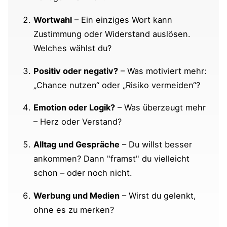
Kommunikation mit Framing
Wortwahl
– Ein einziges Wort kann
Das eigene Framing optimieren
Zustimmung oder Widerstand auslösen.
Klare, überzeugende Kommunikation im
Welches wählst du?
Beruf und Alltag: Anregungen
Positiv oder negativ?
– Was motiviert mehr:
Beispiele für gelungene und
„Chance nutzen“ oder „Risiko vermeiden“?
misslungene Frames
Emotion oder Logik?
– Was überzeugt mehr
– Herz oder Verstand?
blueprints-Pareto-Tipp: Framing in der
Kommunikation
Alltag und Gespräche
– Du willst besser
ankommen? Dann "framst" du vielleicht
Ergänzungen und Fragen von dir
schon – oder noch nicht.
Umfragen zum Thema "Framing"
Werbung und Medien
– Wirst du gelenkt,
ohne es zu merken?
Videos zum Thema "Framing"