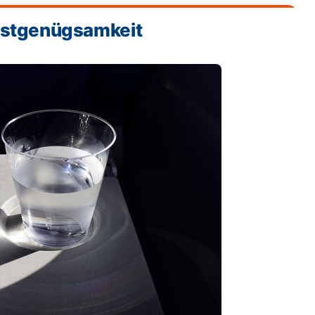
lbstgenügsamkeit