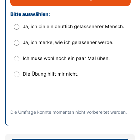
Bitte auswählen:
Dieses Feld bitte leer lassen
Ja, ich bin ein deutlich gelassenerer Mensch.
Ja, ich merke, wie ich gelassener werde.
Ich muss wohl noch ein paar Mal üben.
Die Übung hilft mir nicht.
Absenden
und bisherige Antworten ansehen
Die Umfrage konnte momentan nicht vorbereitet werden.