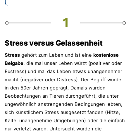
Übung: Gelassener werden und Kraft
tanken
Die Philosophen und Gelassenheit
Übungsprotokoll
Stress versus Gelassenheit
Gelassenheitsgebet
Stress
gehört zum Leben und ist eine
kostenlose
Beigabe
, die mal unser Leben würzt (positiver oder
blueprints-Pareto-Tipp "Gelassener
werden"
Eustress) und mal das Leben etwas unangenehmer
macht (negativer oder Distress). Der Begriff wurde
Ergänzungen und Fragen von dir
in den 50er Jahren geprägt. Damals wurden
Beobachtungen an Tieren durchgeführt, die unter
Mehr Artikel zum Thema "Gelassenheit"
ungewöhnlich anstrengenden Bedingungen lebten,
auf blueprints
sich künstlichem Stress ausgesetzt fanden (Hitze,
Kälte, unangenehme Umgebungen) oder die einfach
nur verletzt waren. Untersucht wurden die