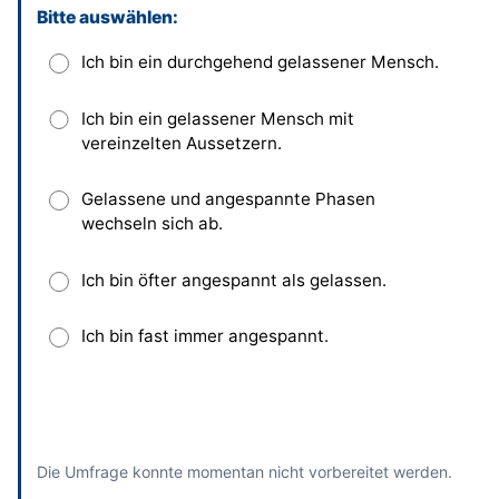
Bitte auswählen:
Dieses Feld bitte leer lassen
Entwickle dein rhetorisches Eigen-
Leitbild (Achtung "Kopfkino")
Ich bin ein durchgehend gelassener Mensch.
Innere Unruhe akzeptieren
Ich bin ein gelassener Mensch mit
vereinzelten Aussetzern.
Überwinde deine Ängste durch Üben
und Handeln
Gelassene und angespannte Phasen
wechseln sich ab.
Kein Perfektionismus
Ich bin öfter angespannt als gelassen.
Akt des Angreifers wird als "infantiler
Regress" umgedeutet!
Ich bin fast immer angespannt.
Simulation der Stress-Situation
Absenden
und bisherige Antworten ansehen
Merkkarte zu den 10 Gelassenheits-
Anregungen
Die Umfrage konnte momentan nicht vorbereitet werden.