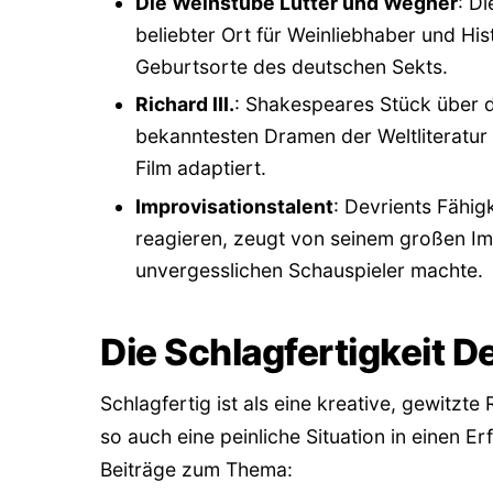
Die Weinstube Lutter und Wegner
: D
beliebter Ort für Weinliebhaber und Histo
Geburtsorte des deutschen Sekts.
Richard III.
: Shakespeares Stück über d
bekanntesten Dramen der Weltliteratur
Film adaptiert.
Improvisationstalent
: Devrients Fähig
reagieren, zeugt von seinem großen Imp
unvergesslichen Schauspieler machte.
Die Schlagfertigkeit D
Schlagfertig ist als eine kreative, gewitzte
so auch eine peinliche Situation in einen E
Beiträge zum Thema: