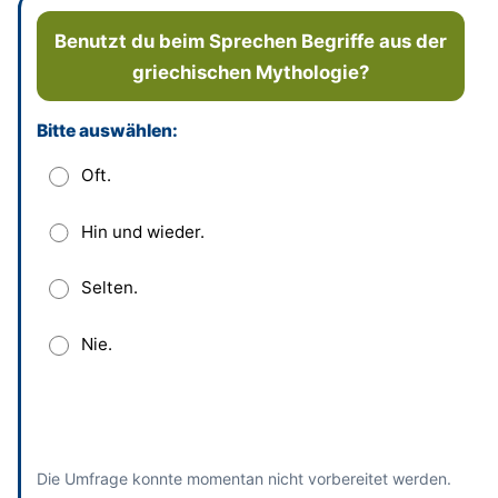
Benutzt du beim Sprechen Begriffe aus der
griechischen Mythologie?
Bitte auswählen:
Dieses Feld bitte leer lassen
Oft.
Hin und wieder.
Selten.
Nie.
Absenden
und bisherige Antworten ansehen
Die Umfrage konnte momentan nicht vorbereitet werden.